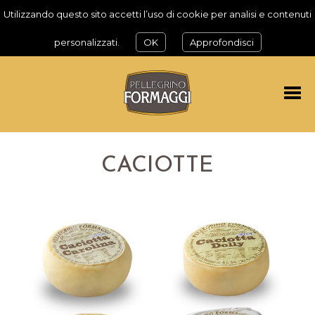
Utilizzando questo sito accetti l’uso di cookie per analisi e contenuti
personalizzati.
OK
Approfondisci
CACIOTTE