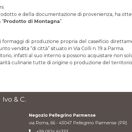
i.
del prodotto e della documentazione di provenienza, ha o
 “
Prodotto di Montagna
”.
e i formaggi di produzione propria del caseificio diretta
o vendita “di città” situato in Via Colli n. 19 a Parma.
torio, infatti al suo interno si possono acquistare non so
arità culinarie tutte di origine o produzione del territorio
 Ivo & C.
Negozio Pellegrino Parmense
via Roma, 66 - 43047 Pellegrino Parmense (PR)
+39 0524 64333