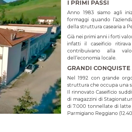
I PRIMI PASSI
Anno 1983 siamo agli iniz
formaggi quando l’aziend
della struttura casearia a 
Già nei primi anni i forti valo
infatti il caseificio rit
contribuivano alla va
dell’economia locale.
GRANDI CONQUISTE
Nel 1992 con grande orgog
struttura che occupa una s
Il rinnovato Caseificio sudd
di magazzini di Stagionatu
di 7.000 tonnellate di latt
Parmigiano Reggiano (12.400