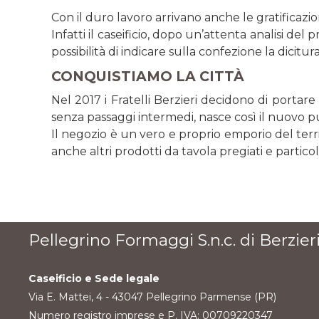
Con il duro lavoro arrivano anche le gratificazion
Infatti il caseificio, dopo un’attenta analisi 
possibilità di indicare sulla confezione la dicitura
CONQUISTIAMO LA CITTÀ
Nel 2017 i Fratelli Berzieri decidono di portar
senza passaggi intermedi, nasce così il nuovo punt
Il negozio è un vero e proprio emporio del terri
anche altri prodotti da tavola pregiati e particol
Pellegrino Formaggi S.n.c. di Berzieri
Caseificio e Sede legale
Via E. Mattei, 4 - 43047 Pellegrino Parmense (PR)
Numero registro imprese e P. IVA: 00709220347